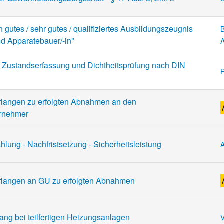
n gutes / sehr gutes / qualifiziertes Ausbildungszeugnis
nd Apparatebauer/-in"
A
r Zustandserfassung und Dichtheitsprüfung nach DIN
P
rlangen zu erfolgten Abnahmen an den
rnehmer
lung - Nachfristsetzung - Sicherheitsleistung
rlangen an GU zu erfolgten Abnahmen
ng bei teilfertigen Heizungsanlagen
V