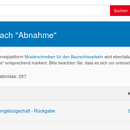
Suchen
ach "Abnahme"
ernetplattform
Musterschreiben für den Baurechtsverkehr
wird ebenfall
le" entsprechend markiert. Bitte beachten Sie, dass es sich um untersc
gebnisse: 257
ungsbürgschaft - Rückgabe
S