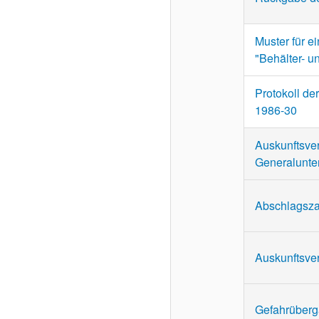
Muster für ei
"Behälter- u
Protokoll de
1986-30
Auskunftsve
Generalunte
Abschlagszah
Auskunftsve
Gefahrüberga