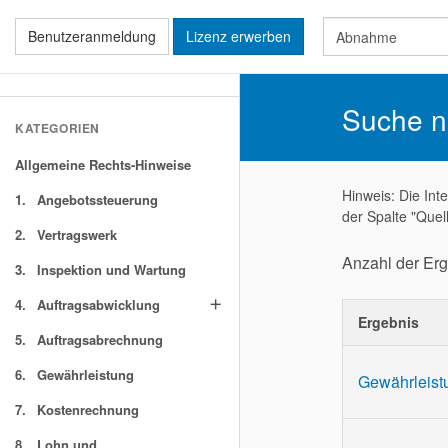
Benutzeranmeldung
Lizenz erwerben
Suche n
KATEGORIEN
Allgemeine Rechts-Hinweise
Hinweis: Die Int
1.
Angebotssteuerung
der Spalte "Quel
2.
Vertragswerk
Anzahl der Er
3.
Inspektion und Wartung
4.
Auftragsabwicklung
add
Ergebnis
5.
Auftragsabrechnung
6.
Gewährleistung
Gewährleist
7.
Kostenrechnung
8.
Lohn und