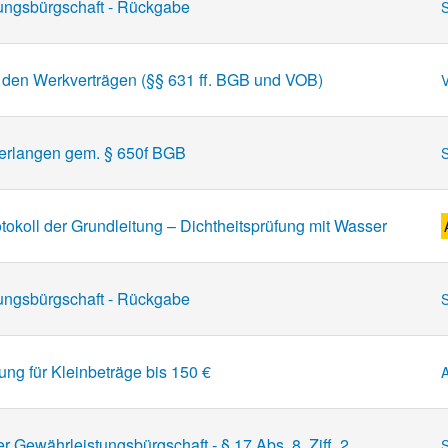
ungsbürgschaft - Rückgabe
S
 den Werkverträgen (§§ 631 ff. BGB und VOB)
V
verlangen gem. § 650f BGB
S
koll der Grundleitung – Dichtheitsprüfung mit Wasser
ungsbürgschaft - Rückgabe
S
ng für Kleinbeträge bis 150 €
 Gewährleistungsbürgschaft - § 17 Abs. 8, Ziff. 2
S