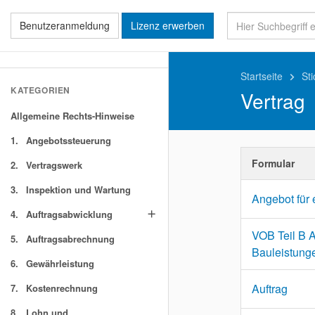
Benutzeranmeldung
Lizenz erwerben
Startseite
St
keyboard_arrow_right
KATEGORIEN
Vertrag
Allgemeine Rechts-Hinweise
1.
Angebotssteuerung
Formular
2.
Vertragswerk
3.
Inspektion und Wartung
Angebot für 
4.
Auftragsabwicklung
add
VOB Teil B 
5.
Auftragsabrechnung
Bauleistung
6.
Gewährleistung
Auftrag
7.
Kostenrechnung
8.
Lohn und