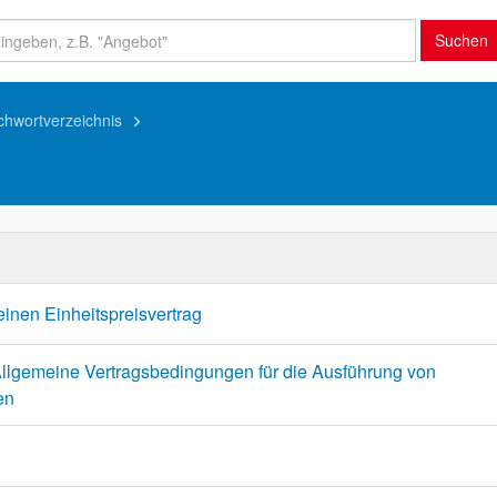
Suchen
ichwortverzeichnis
keyboard_arrow_right
einen Einheitspreisvertrag
Allgemeine Vertragsbedingungen für die Ausführung von
en