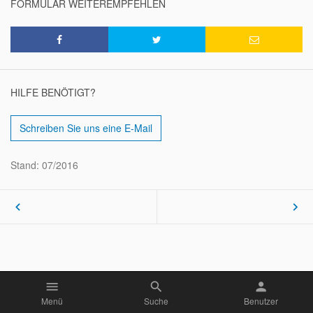
FORMULAR WEITEREMPFEHLEN
HILFE BENÖTIGT?
Schreiben Sie uns eine E-Mail
Stand: 07/2016
keyboard_arrow_left
keyboard_arrow_right
menu
search
person
Menü
Suche
Benutzer