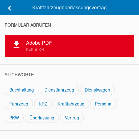
keyboard_arrow_left
Kraftfahrzeugüberlassungsvertrag
FORMULAR ABRUFEN
Adobe PDF
file_download
949,4 KB
STICHWORTE
Buchhaltung
Dienstfahrzeug
Dienstwagen
Fahrzeug
KFZ
Kraftfahrzeug
Personal
PKW
Überlassung
Vertrag