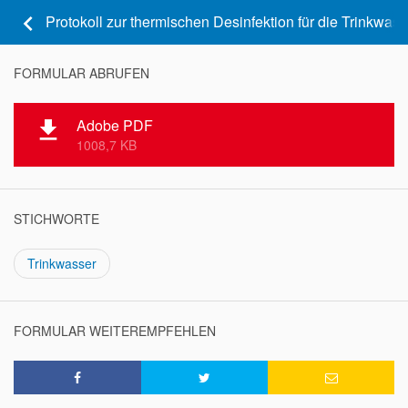
keyboard_arrow_left
Protokoll zur thermischen Desinfektion für die Trinkwasse
FORMULAR ABRUFEN
Adobe PDF
file_download
1008,7 KB
STICHWORTE
Trinkwasser
FORMULAR WEITEREMPFEHLEN