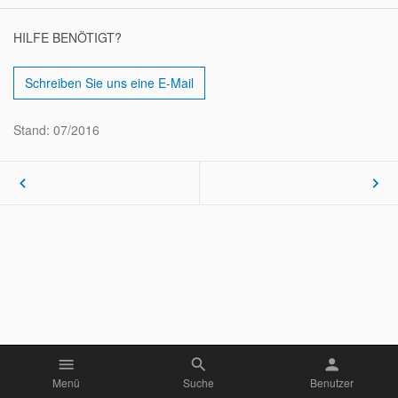
HILFE BENÖTIGT?
Schreiben Sie uns eine E-Mail
Stand: 07/2016
keyboard_arrow_left
keyboard_arrow_right
menu
search
person
Menü
Suche
Benutzer