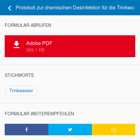
keyboard_arrow_left
Protokoll zur chemischen Desinfektion für die Trinkwasse
FORMULAR ABRUFEN
Adobe PDF
file_download
999,1 KB
STICHWORTE
Trinkwasser
FORMULAR WEITEREMPFEHLEN