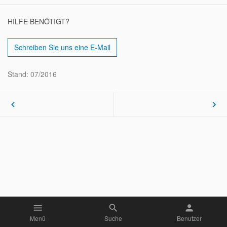
HILFE BENÖTIGT?
Schreiben Sie uns eine E-Mail
Stand: 07/2016
keyboard_arrow_left
keyboard_arrow_right
menu
search
person
Menü
Suche
Benutzer