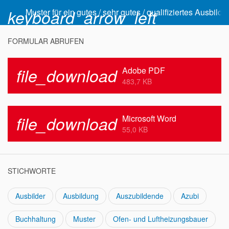
keyboard_arrow_left
Muster für ein gutes / sehr gutes / qualifiziertes Ausbi
FORMULAR ABRUFEN
file_download
Adobe PDF
483,7 KB
file_download
Microsoft Word
55,0 KB
STICHWORTE
Ausbilder
Ausbildung
Auszubildende
Azubi
Buchhaltung
Muster
Ofen- und Luftheizungsbauer