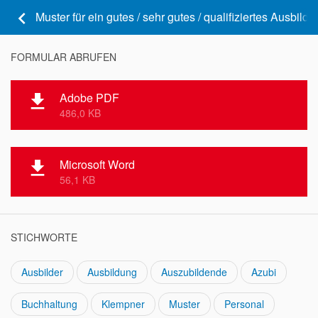
keyboard_arrow_left
Muster für ein gutes / sehr gutes / qualifiziertes Ausbil
FORMULAR ABRUFEN
Adobe PDF
file_download
486,0 KB
Microsoft Word
file_download
56,1 KB
STICHWORTE
Ausbilder
Ausbildung
Auszubildende
Azubi
Buchhaltung
Klempner
Muster
Personal