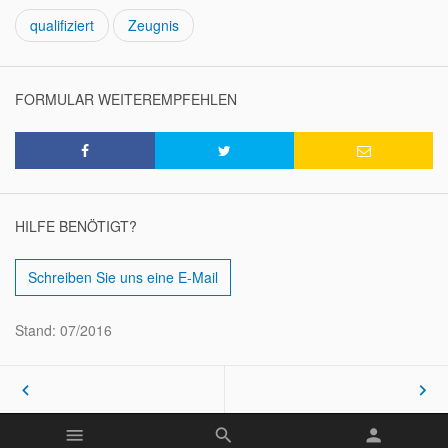
qualifiziert
Zeugnis
FORMULAR WEITEREMPFEHLEN
HILFE BENÖTIGT?
Schreiben Sie uns eine E-Mail
Stand: 07/2016
keyboard_arrow_left
keyboard_arrow_right
menu
search
person