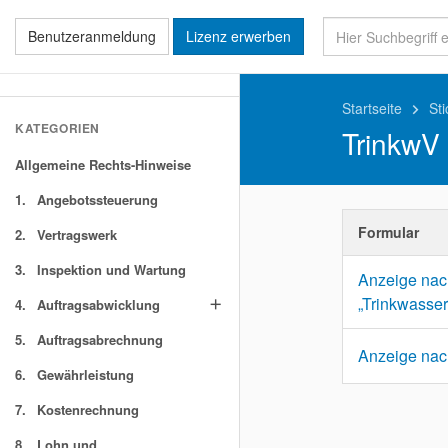
Benutzeranmeldung
Lizenz erwerben
Startseite
St
keyboard_arrow_right
KATEGORIEN
TrinkwV
Allgemeine Rechts-Hinweise
1.
Angebotssteuerung
Formular
2.
Vertragswerk
3.
Inspektion und Wartung
Anzeige nac
„Trinkwasser
4.
Auftragsabwicklung
add
5.
Auftragsabrechnung
Anzeige nac
6.
Gewährleistung
7.
Kostenrechnung
8.
Lohn und