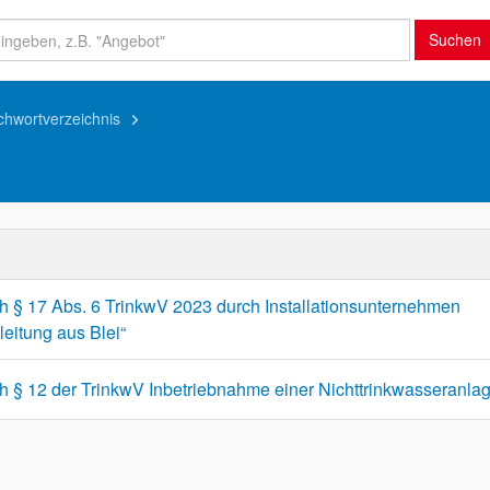
Suchen
ichwortverzeichnis
keyboard_arrow_right
h § 17 Abs. 6 TrinkwV 2023 durch Installationsunternehmen
leitung aus Blei“
h § 12 der TrinkwV Inbetriebnahme einer Nichttrinkwasseranla