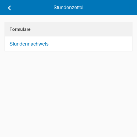
keyboard_arrow_left
Stundenzettel
Formulare
Stundennachweis