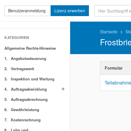
Benutzeranmeldung
Lizenz erwerben
Startseite
St
keyboard_arrow_right
KATEGORIEN
Frostbri
Allgemeine Rechts-Hinweise
1.
Angebotssteuerung
Formular
2.
Vertragswerk
3.
Inspektion und Wartung
Teilabnahme/
4.
Auftragsabwicklung
add
5.
Auftragsabrechnung
6.
Gewährleistung
7.
Kostenrechnung
8.
Lohn und