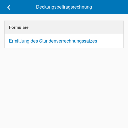
keyboard_arrow_left
Deckungsbeitragsrechnung
Formulare
Ermittlung des Stundenverrechnungssatzes