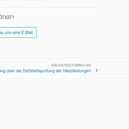
ÖTIGT?
ie uns eine E-Mail
NÄCHSTES FORMULAR
keyboard_arrow_right
ng über die Dichtheitsprüfung der Heizölleitungen