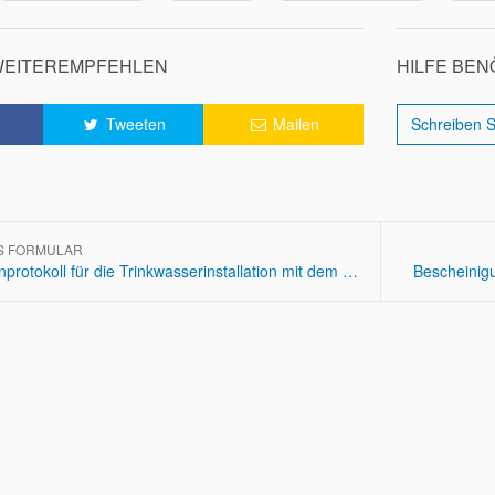
WEITEREMPFEHLEN
HILFE BEN
Tweeten
Mailen
Schreiben S
S FORMULAR
Druckprobenprotokoll für die Trinkwasserinstallation mit dem Prüfmedium Druckluft oder Inertgas
Bescheinigu