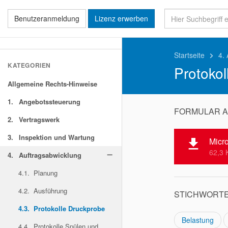
Benutzeranmeldung
Lizenz erwerben
Startseite
4.
keyboard_arrow_right
KATEGORIEN
Protokol
Allgemeine Rechts-Hinweise
1.
Angebotssteuerung
FORMULAR 
2.
Vertragswerk
3.
Inspektion und Wartung
Micr
file_download
62,3 
4.
Auftragsabwicklung
remove
4.1.
Planung
4.2.
Ausführung
STICHWORT
4.3.
Protokolle Druckprobe
Belastung
4.4.
Protokolle Spülen und