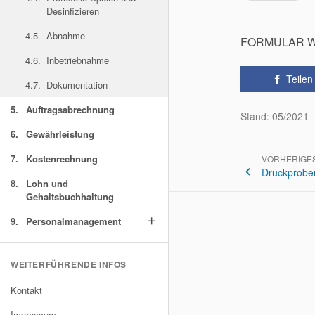
Desinfizieren
4.5.
Abnahme
FORMULAR 
4.6.
Inbetriebnahme
Teilen
4.7.
Dokumentation
5.
Auftragsabrechnung
Stand: 05/2021
6.
Gewährleistung
7.
Kostenrechnung
VORHERIGE
keyboard_arrow_left
8.
Lohn und
Gehaltsbuchhaltung
9.
Personalmanagement
add
WEITERFÜHRENDE INFOS
Kontakt
Impressum