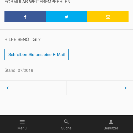
FORMULAR WEITEREMPFEHLEN
HILFE BENÖTIGT?
Schreiben Sie uns eine E-Mail
Stand: 07/2016
keyboard_arrow_left
keyboard_arrow_right
menu
search
person
Menü
Suche
Benutzer