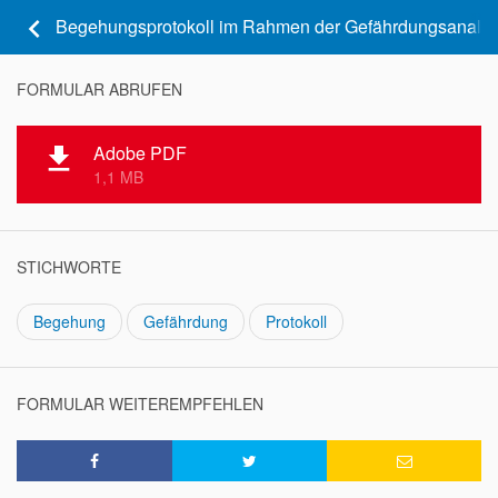
keyboard_arrow_left
Begehungsprotokoll im Rahmen der Gefährdungsanaly
FORMULAR ABRUFEN
Adobe PDF
file_download
1,1 MB
STICHWORTE
Begehung
Gefährdung
Protokoll
FORMULAR WEITEREMPFEHLEN