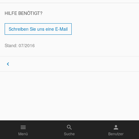
HILFE BENÖTIGT?
Schreiben Sie uns eine E-Mail
Stand: 07/2016
keyboard_arrow_left
menu
search
person
Menü
Suche
Benutzer