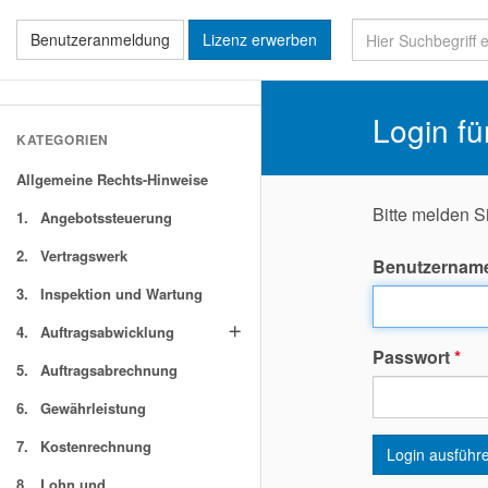
Benutzeranmeldung
Lizenz erwerben
Login fü
KATEGORIEN
Allgemeine Rechts-Hinweise
Bitte melden S
1.
Angebotssteuerung
2.
Vertragswerk
Benutzernam
3.
Inspektion und Wartung
4.
Auftragsabwicklung
add
Passwort
*
5.
Auftragsabrechnung
6.
Gewährleistung
7.
Kostenrechnung
Login ausführ
8.
Lohn und