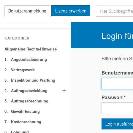
Benutzeranmeldung
Lizenz erwerben
Login fü
KATEGORIEN
Allgemeine Rechts-Hinweise
Bitte melden S
1.
Angebotssteuerung
2.
Vertragswerk
Benutzernam
3.
Inspektion und Wartung
4.
Auftragsabwicklung
add
Passwort
*
5.
Auftragsabrechnung
6.
Gewährleistung
7.
Kostenrechnung
Login ausführ
8.
Lohn und